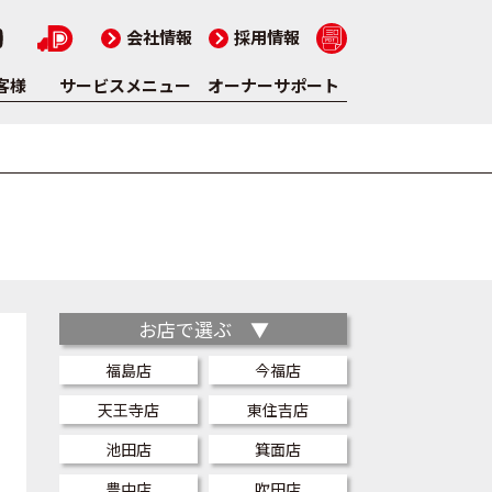
会社情報
採用情報
客様
サービスメニュー
オーナーサポート
お店で選ぶ ▼
福島店
今福店
天王寺店
東住吉店
池田店
箕面店
豊中店
吹田店