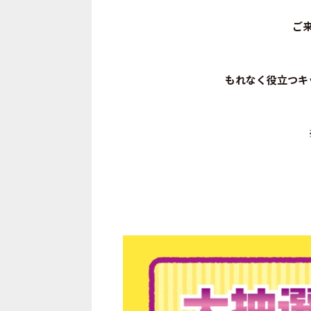
ご
もれなく
役立つキ