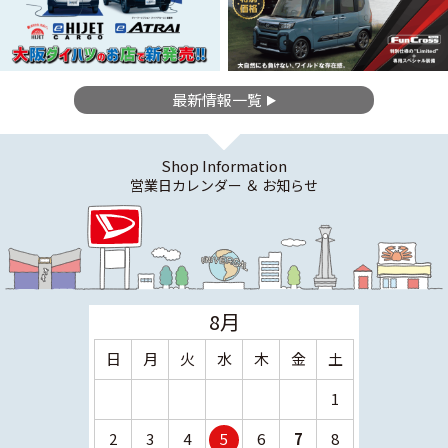
最新情報一覧
Shop Information
営業日カレンダー ＆ お知らせ
8月
日
月
火
水
木
金
土
日
月
1
2
3
4
5
6
7
8
6
7