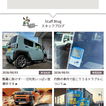
Staff Blog
スタッフブログ
2026/08/03
2026/08/01
東住吉店
岸和田店
酷暑に負けず･･･🥵元気いっぱい営
灼熱の車内で起こりうるトラブルに
業中です🔥
ついて🚗