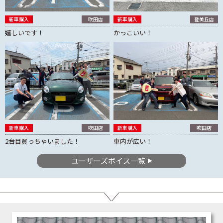
新車購入
吹田店
新車購入
登美丘店
嬉しいです！
かっこいい！
新車購入
吹田店
新車購入
吹田店
2台目買っちゃいました！
車内が広い！
ユーザーズボイス一覧