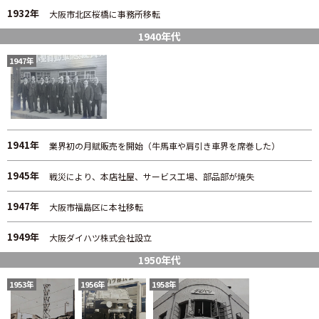
1932年
大阪市北区桜橋に事務所移転
1940年代
1947年
1941年
業界初の月賦販売を開始（牛馬車や肩引き車界を席巻した）
1945年
戦災により、本店社屋、サービス工場、部品部が焼失
1947年
大阪市福島区に本社移転
1949年
大阪ダイハツ株式会社設立
1950年代
1953年
1956年
1958年