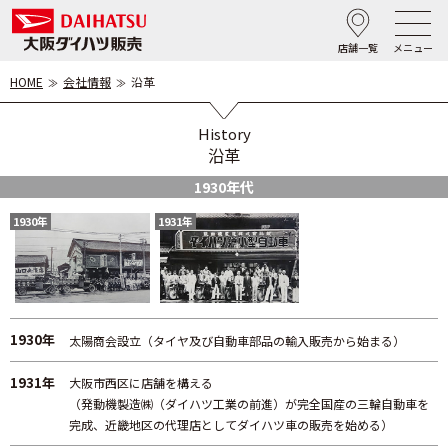
店舗一覧
メニュー
HOME
会社情報
沿革
History
沿革
1930年代
1930年
1931年
1930年
太陽商会設立（タイヤ及び自動車部品の輸入販売から始まる）
1931年
大阪市西区に店舗を構える
（発動機製造㈱（ダイハツ工業の前進）が完全国産の三輪自動車を
完成、
近畿地区の代理店としてダイハツ車の販売を始める）