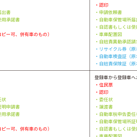
・認印
届出書
・申請依頼書
使用承諾書
・自動車保管場所届
・自認書もしくは使
コピー可、併有車のもの）
・車庫配置図
・自賠責異動承認請
・リサイクル券（原
・自動車検査証（原
・自賠責保険証（原
登録車から登録車へ
・住民票
・認印
任状
・委任状
証明申請書
・譲渡書
使用承諾書
・自動車税申告委任
・自動車保管場所証
コピー可、併有車のもの）
・自認書もしくは使
・車庫配置図