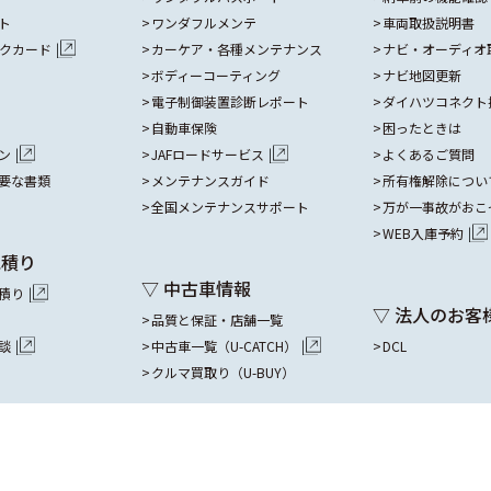
ト
ワンダフルメンテ
車両取扱説明書
ックカード
カーケア・各種メンテナンス
ナビ・オーディオ
ボディーコーティング
ナビ地図更新
電子制御装置診断レポート
ダイハツコネクト
自動車保険
困ったときは
ン
JAFロードサービス
よくあるご質問
要な書類
メンテナンスガイド
所有権解除につい
全国メンテナンスサポート
万が一事故がおこ
WEB入庫予約
見積り
▽ 中古車情報
積り
▽ 法人のお客
品質と保証・店舗一覧
談
中古車一覧（U-CATCH）
DCL
クルマ買取り（U-BUY）