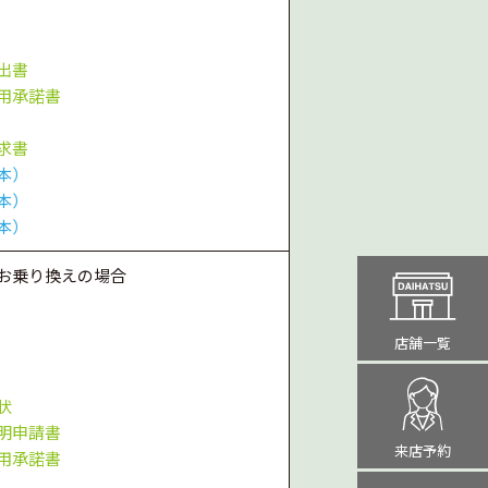
出書
用承諾書
求書
本）
本）
本）
お乗り換えの場合
店舗一覧
状
明申請書
来店予約
用承諾書