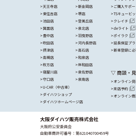
天王寺店
新金岡店
ご購入サポー
東住吉店
堺店
TSキュービ
池田店
登美丘店
クレイチ
箕面店
泉北店
deライト
豊中店
羽曳野店
ポイラク
吹田店
河内長野店
延長保証プラ
摂津店
高石店
新車登録に必
高槻店
和泉店
枚方店
岸和田店
▽ 商談・
寝屋川店
泉佐野店
守口店
泉南店
オンライン見
U-CAR（中古車）
来店予約
ダイハツショップ
オンライン商
ダイハツホームページ店
大阪ダイハツ販売株式会社
大阪府公安委員会
自動車商許可番号：第621040700459号