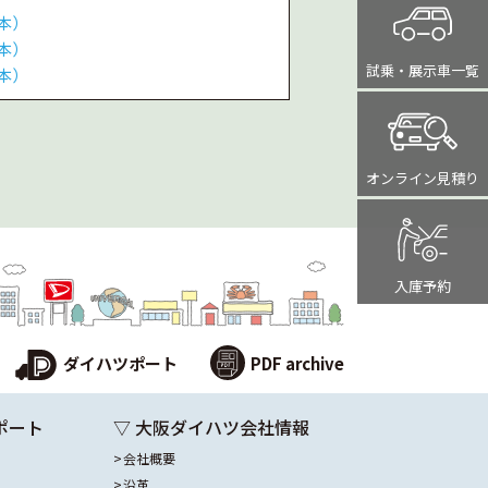
本）
本）
試乗・展示車
一覧
本）
オンライン
見積り
入庫予約
ダイハツポート
PDF archive
ポート
▽ 大阪ダイハツ会社情報
会社概要
沿革