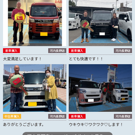
新車購入
河内長野店
新車購入
河内長野店
大変満足しています！
とても快適です！！
中古車購入
河内長野店
新車購入
河内長野店
ありがとうございます。
ウキウキ♡ワクワク♡します！