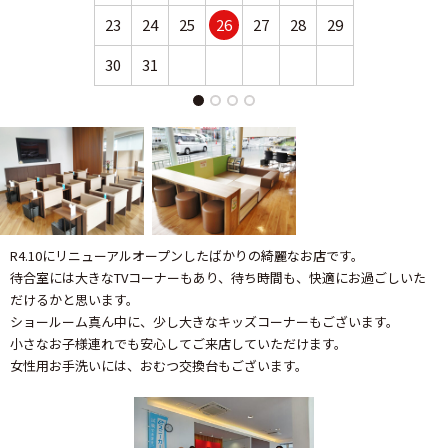
23
24
25
26
27
28
29
27
28
30
31
R4.10にリニューアルオープンしたばかりの綺麗なお店です。
待合室には大きなTVコーナーもあり、待ち時間も、快適にお過ごしいた
だけるかと思います。
ショールーム真ん中に、少し大きなキッズコーナーもございます。
小さなお子様連れでも安心してご来店していただけます。
女性用お手洗いには、おむつ交換台もございます。