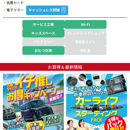
・各種カード
・電子マネー
キャッシュレス詳細
サービス工場
Wi-Fi
キッズスペース
フレンドシップショップ
バリアフリー
多目的トイレ
おむつ交換
授乳室
お買得＆最新情報