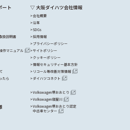
ポート
▽ 大阪ダイハツ会社情報
会社概要
沿革
SDGs
取扱説明書
採用情報
プライバシーポリシー
操作マニュアル
サイトポリシー
クッキーポリシー
情報セキュリティー基本方針
て
リコール等改善対策情報
ったら
ダイハツコネクト
Volkswagen堺おおとり
Volkswagen寝屋川
様
Volkswagen堺おおとり認定
中古車センター