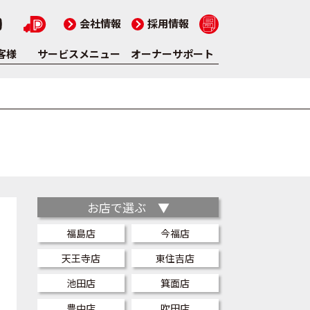
会社情報
採用情報
客様
サービスメニュー
オーナーサポート
お店で選ぶ ▼
福島店
今福店
天王寺店
東住吉店
池田店
箕面店
豊中店
吹田店