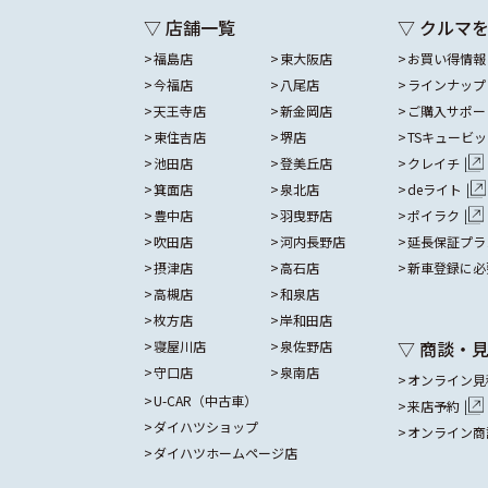
▽ 店舗一覧
▽ クルマ
福島店
東大阪店
お買い得情報
今福店
八尾店
ラインナップ
天王寺店
新金岡店
ご購入サポー
東住吉店
堺店
TSキュービ
池田店
登美丘店
クレイチ
箕面店
泉北店
deライト
豊中店
羽曳野店
ポイラク
吹田店
河内長野店
延長保証プラ
摂津店
高石店
新車登録に必
高槻店
和泉店
枚方店
岸和田店
▽ 商談・
寝屋川店
泉佐野店
守口店
泉南店
オンライン見
U-CAR（中古車）
来店予約
ダイハツショップ
オンライン商
ダイハツホームページ店