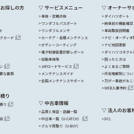
をお探しの方
▽ サービスメニュー
▽ オーナーサ
車検・定期点検
ダイハツポート
ワンダフルパスポート
納車前の機能確認
ト
ワンダフルメンテ
車両取扱説明書
ックカード
カーケア・各種メンテナンス
ナビ・オーディオ
ボディーコーティング
ナビ地図更新
電子制御装置診断レポート
ダイハツコネクト
自動車保険
困ったときは
ン
JAFロードサービス
よくあるご質問
要な書類
メンテナンスガイド
所有権解除につい
全国メンテナンスサポート
万が一事故がおこ
WEB入庫予約
見積り
▽ 中古車情報
積り
▽ 法人のお客
品質と保証・店舗一覧
談
中古車一覧（U-CATCH）
DCL
クルマ買取り（U-BUY）