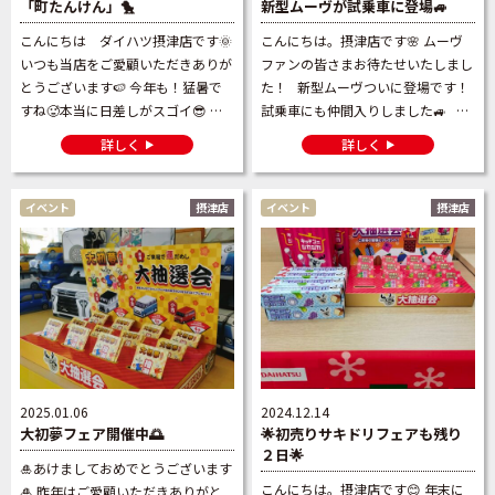
「町たんけん」🐤
新型ムーヴが試乗車に登場🚙
こんにちは ダイハツ摂津店です🌞
こんにちは。摂津店です🌸 ムーヴ
いつも当店をご愛顧いただきありが
ファンの皆さまお待たせいたしまし
とうございます🍉 今年も！猛暑で
た！ 新型ムーヴついに登場です！
すね🥵本当に日差しがスゴイ😎 蝉
試乗車にも仲間入りしました🚙 摂
たちも力強い鳴き声で夏本番を感じ
津店の試乗車は「ＲＳ」グレード
詳しく
詳しく
ます😅 先日、地元の小学生たちが
色は「レーザーブルークリスタル
摂津店へ見学 […]
[…]
イベント
摂津店
イベント
摂津店
2025.01.06
2024.12.14
大初夢フェア開催中🌅
🌟初売りサキドリフェアも残り
２日🌟
🎍あけましておめでとうございます
こんにちは。摂津店です😊 年末に
🎍 昨年はご愛顧いただきありがと