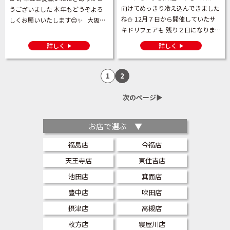
向けてめっきり冷え込んできました
うございました 本年もどうぞよろ
ね⛄ 12月７日から開催していたサ
しくお願いいたします😌✨ 大阪ダ
キドリフェアも 残り２日になりま
イハツでは毎年大好評の 大初夢フ
した🚩 楽しいくじ引き♪ ぜひご
ェアを開催しております🐍 期間は
詳しく
詳しく
参加ください😊 もちろんＷチャン
[…]
スもございます😄 スマホで […]
1
2
次のページ▶︎
お店で選ぶ ▼
福島店
今福店
天王寺店
東住吉店
池田店
箕面店
豊中店
吹田店
摂津店
高槻店
枚方店
寝屋川店