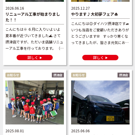
2026.06.16
2025.12.27
リニューアル工事が始まりまし
やります♪大初夢フェア🎍
た！！
こんにちは😊ダイハツ摂津店です🚙
こんにちは🌞 ６月に入りいよいよ
いつも当店をご愛顧いただきありが
夏本番が近づいてきました🌊 さて
とうございます🌸 すっかり寒くな
摂津店ですが、ただいま店舗リニュ
ってきましたが、皆さま元気にお過
ーアル工事を行っております。 （ま
ごしでしょうか 2026年も恒例イベ
ずは工場から始めてます）
ント🎍大初夢フェア🎍を開催いたし
詳しく
詳しく
&nbs […]
ます & […]
お知らせ
摂津店
お知らせ
摂津店
2025.08.01
2025.06.06