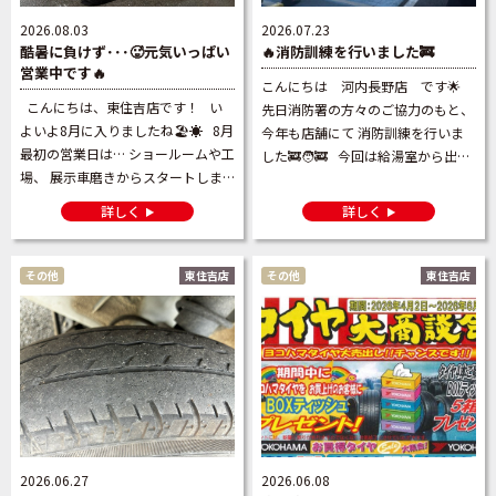
2026.08.03
2026.07.23
酷暑に負けず･･･🥵元気いっぱい
🔥消防訓練を行いました🚒
営業中です🔥
こんにちは 河内長野店 です🌟
こんにちは、東住吉店です！ い
先日消防署の方々のご協力のもと、
よいよ8月に入りましたね🏖☀️ 8月
今年も店舗にて 消防訓練を行いま
最初の営業日は… ショールームや工
した🚒🧑‍🚒 今回は給湯室から出火
場、 展示車磨きからスタートしま
🔥したとの想定で、 まず「通報連
した🧽🫧 みんな汗びっしょり😂そ
絡班」が１１９番に通報☎️して 災
詳しく
詳しく
[…]
害の発生状 […]
その他
東住吉店
その他
東住吉店
2026.06.27
2026.06.08