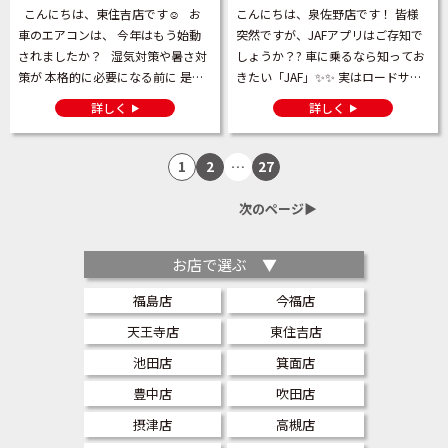
こんにちは、東住吉店です☺️ お
こんにちは、泉佐野店です！ 皆様
車のエアコンは、 今年はもう始動
突然ですが、JAFアプリはご存知で
されましたか？ 湿気対策や暑さ対
しょうか？? 車に乗るなら知ってお
策が 本格的に必要になる前に 是非
きたい「JAF」✨✨ 実はロードサー
一度、試運転をしてみてください☺️
ビスのJAFがスマホで簡単に管理が
詳しく
詳しく
💡 […]
できます😮 今回は、JAFアプリの便
利なサービスと […]
1
2
…
27
次のページ▶︎
お店で選ぶ ▼
福島店
今福店
天王寺店
東住吉店
池田店
箕面店
豊中店
吹田店
摂津店
高槻店