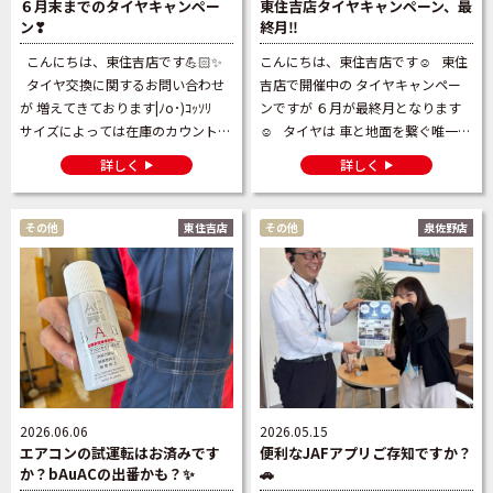
６月末までのタイヤキャンペー
東住吉店タイヤキャンペーン、最
ン❣
終月‼️
こんにちは、東住吉店です💪🏻✨️
こんにちは、東住吉店です☺️ 東住
タイヤ交換に関するお問い合わせ
吉店で開催中の タイヤキャンペー
が 増えてきております|ﾉo･)ｺｯｿﾘ
ンですが ６月が最終月となります
サイズによっては在庫のカウントダ
☺️ タイヤは 車と地面を繋ぐ唯一の
ウンが 始まっているものも […]
パーツです🥺 👆タイヤの溝が削れ
詳しく
詳しく
て薄くなって […]
その他
東住吉店
その他
泉佐野店
2026.06.06
2026.05.15
エアコンの試運転はお済みです
便利なJAFアプリご存知ですか？
か？bAuACの出番かも？✨
🚗