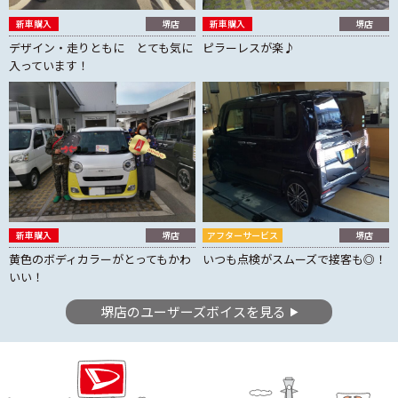
新車購入
堺店
新車購入
堺店
デザイン・走りともに とても気に
ピラーレスが楽♪
入っています！
新車購入
堺店
アフターサービス
堺店
黄色のボディカラーがとってもかわ
いつも点検がスムーズで接客も◎！
いい！
堺店のユーザーズボイスを見る