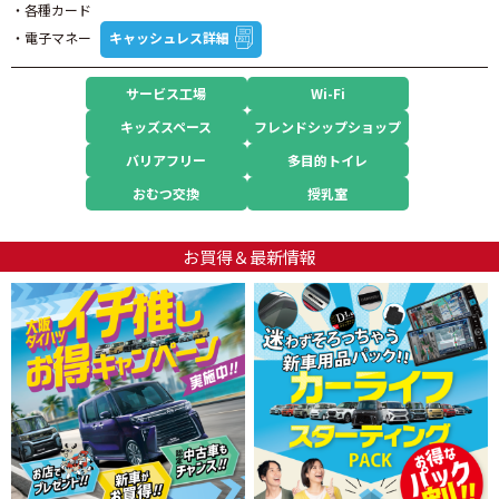
・各種カード
・電子マネー
キャッシュレス詳細
サービス工場
Wi-Fi
キッズスペース
フレンドシップショップ
バリアフリー
多目的トイレ
おむつ交換
授乳室
お買得＆最新情報