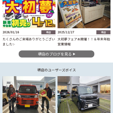
2026/01/16
2025/12/27
堺店
堺店
たくさんのご来場ありがとうござい
大初夢フェア🎍開催！！＆年末年始
ました✨
営業情報
堺店のブログを見る
堺店
のユーザーズボイス