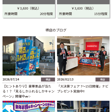
￥3,630（税込）
￥3,630（税込）
所要時間
20分程度
所要時間
15分程度
堺店
のブログ
2026/07/24
2026/02/13
堺店
堺店
【ヒントあり💡】豪華景品が当た
「大決算フェア 7～15日開催」ナビ
る！？「見るしかふれるしかキャン
プレゼント実施中!!
ペーン」開催中🚗✨