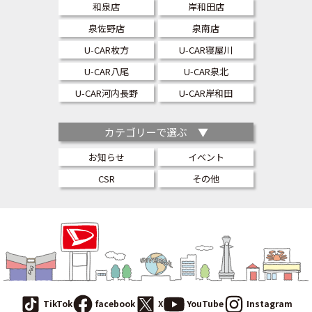
和泉店
岸和田店
泉佐野店
泉南店
U-CAR枚方
U-CAR寝屋川
U-CAR八尾
U-CAR泉北
U-CAR河内長野
U-CAR岸和田
カテゴリーで選ぶ ▼
お知らせ
イベント
CSR
その他
TikTok
facebook
X
YouTube
Instagram