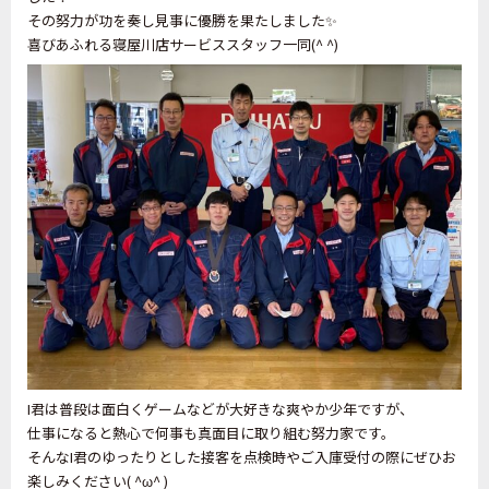
その努力が功を奏し見事に優勝を果たしました✨
喜びあふれる寝屋川店サービススタッフ一同(^ ^)
I君は普段は面白くゲームなどが大好きな爽やか少年ですが、
仕事になると熱心で何事も真面目に取り組む努力家です。
そんなI君のゆったりとした接客を点検時やご入庫受付の際にぜひお
楽しみください( ^ω^ )