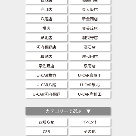
守口店
東大阪店
八尾店
新金岡店
堺店
登美丘店
泉北店
羽曳野店
河内長野店
高石店
和泉店
岸和田店
泉佐野店
泉南店
U-CAR枚方
U-CAR寝屋川
U-CAR八尾
U-CAR泉北
U-CAR河内長野
U-CAR岸和田
カテゴリーで選ぶ ▼
お知らせ
イベント
CSR
その他