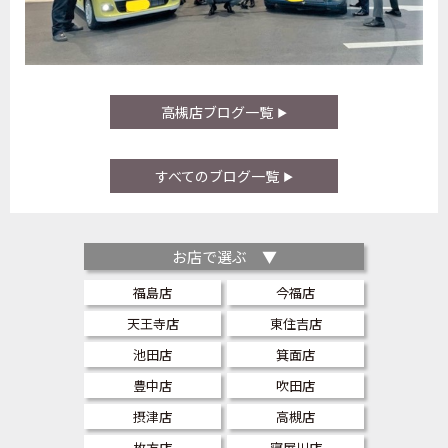
高槻店ブログ一覧
すべてのブログ一覧
お店で選ぶ ▼
福島店
今福店
天王寺店
東住吉店
池田店
箕面店
豊中店
吹田店
摂津店
高槻店
枚方店
寝屋川店