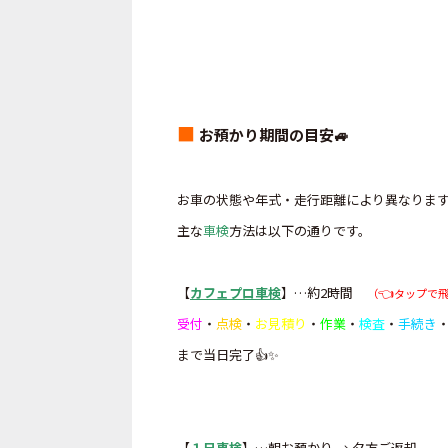
■
お預かり期間の目安🚙
お車の状態や年式・走行距離により異なりま
主な
車検
方法は以下の通りです。
【
カフェプロ車検
】…約2時間
👈
（
タップで
受付
・
点検
・
お見積り
・
作業
・
検査
・
手続き
まで当日完了👍✨
【
１日車検
】…朝お預かり → 夕方ご返却