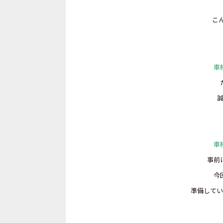
こ
車
誠
車
事前
今
準備してい