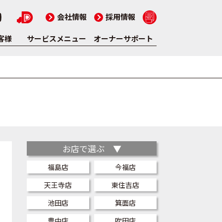
会社情報
採用情報
客様
サービスメニュー
オーナーサポート
お店で選ぶ ▼
福島店
今福店
天王寺店
東住吉店
池田店
箕面店
豊中店
吹田店