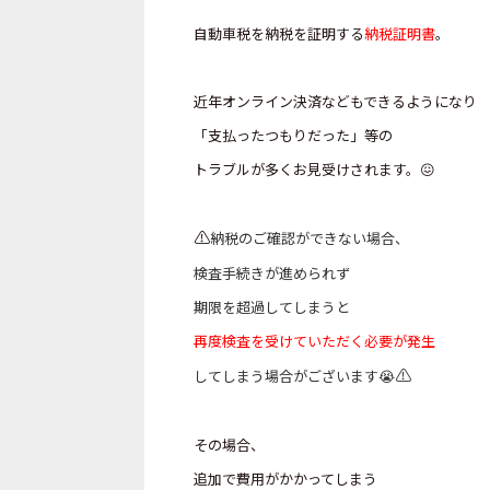
自動車税を納税を証明する
納税証明書
。
近年オンライン決済などもできるようになり
「支払ったつもりだった」等の
トラブルが多くお見受けされます。😖
⚠️
納税のご確認ができない場合、
検査手続きが進められず
期限を超過してしまうと
再度検査を受けていただく必要が
発生
⚠️
してしまう場合がございます😭
その場合、
追加で費用がかかってしまう