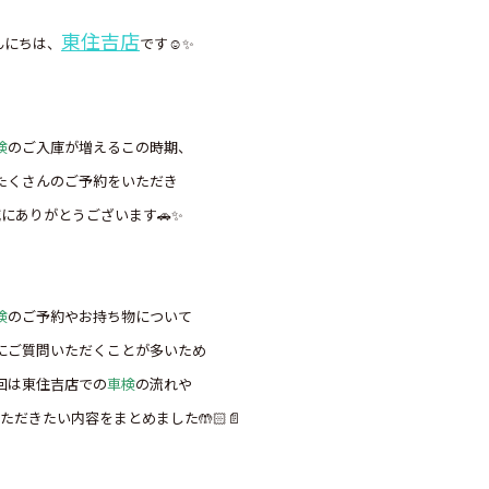
東住吉店
んにちは、
です☺️✨
検
のご入庫が増えるこの時期、
たくさんのご予約をいただき
にありがとうございます🚗✨️
検
のご予約やお持ち物について
にご質問いただくことが多いため
回は東住吉店での
車検
の流れや
ただきたい内容をまとめました🤲🏻📄