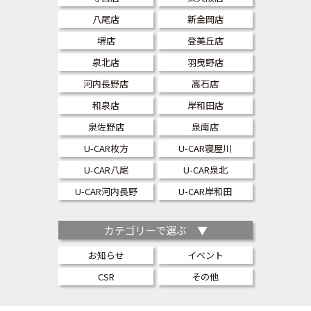
八尾店
新金岡店
堺店
登美丘店
泉北店
羽曳野店
河内長野店
高石店
和泉店
岸和田店
泉佐野店
泉南店
U-CAR枚方
U-CAR寝屋川
U-CAR八尾
U-CAR泉北
U-CAR河内長野
U-CAR岸和田
カテゴリーで選ぶ ▼
お知らせ
イベント
CSR
その他