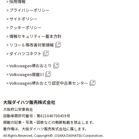
採用情報
プライバシーポリシー
サイトポリシー
クッキーポリシー
情報セキュリティー基本方針
リコール等改善対策情報
ダイハツコネクト
Volkswagen堺おおとり
Volkswagen寝屋川
Volkswagen堺おおとり認定
中古車センター
大阪ダイハツ販売株式会社
大阪府公安委員会
自動車商許可番号：第621040700459号
掲載の記事・写真・図表などの無断転載を禁止します。
著作権は、大阪ダイハツ販売株式会社に属します。
All Rights Reserved, Copyright© ,
OSAKA DAIHATSU Corporation.