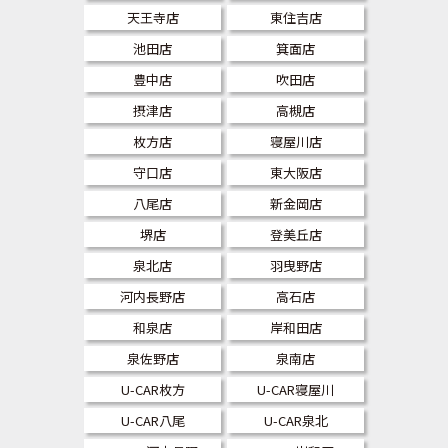
天王寺店
東住吉店
池田店
箕面店
豊中店
吹田店
摂津店
高槻店
枚方店
寝屋川店
守口店
東大阪店
八尾店
新金岡店
堺店
登美丘店
泉北店
羽曳野店
河内長野店
高石店
和泉店
岸和田店
泉佐野店
泉南店
U-CAR枚方
U-CAR寝屋川
U-CAR八尾
U-CAR泉北