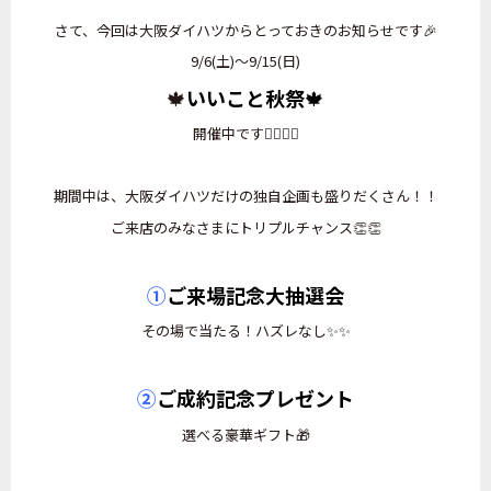
さて、今回は大阪ダイハツからとっておきのお知らせです🎉
9/6(土)～9/15(日)
🍁
いいこと秋祭
🍁
開催中です💁‍♀️💁‍♀️
期間中は、大阪ダイハツだけの独自企画も盛りだくさん！！
ご来店のみなさまにトリプルチャンス👏👏
①
ご来場記念大抽選会
その場で当たる！ハズレなし✨✨
②
ご成約記念プレゼント
選べる豪華ギフト🎁