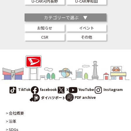
U-CAR河内長野
U-CAR岸和田
カテゴリーで選ぶ ▼
お知らせ
イベント
CSR
その他
TikTok
facebook
X
YouTube
Instagram
PDF archive
ダイハツポート
会社概要
沿革
SDGs