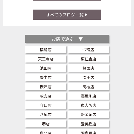
すべてのブログ一覧
お店で選ぶ ▼
福島店
今福店
天王寺店
東住吉店
池田店
箕面店
豊中店
吹田店
摂津店
高槻店
枚方店
寝屋川店
守口店
東大阪店
八尾店
新金岡店
堺店
登美丘店
泉北店
羽曳野店