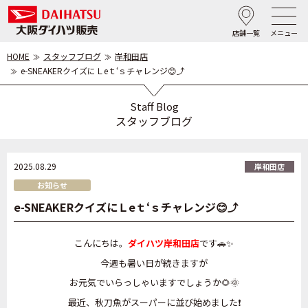
店舗一覧
メニュー
HOME
スタッフブログ
岸和田店
e-SNEAKERクイズにＬeｔ‘ｓチャレンジ😊⤴️
Staff Blog
スタッフブログ
2025.08.29
岸和田店
お知らせ
e-SNEAKERクイズにＬeｔ‘ｓチャレンジ😊⤴️
こんにちは。
ダイハツ岸和田店
です🚗✨
今週も暑い日が続きますが
お元気でいらっしゃいますでしょうか🌻🌞
最近、秋刀魚がスーパーに並び始めました❗