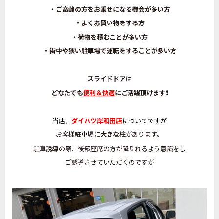
・ご高齢の方をお乗せになる機会が多い方
・よくお買い物をする方
・荷物を積むことが多い方
・街中や狭い駐車場で運転をすることが多い方
スライドドア
は
どなたでも
便利＆快適
にご活躍頂けます❗
当店、
ダイハツ岸和田店
についてですが
お客様駐車場に
大きな柱
があります。
駐車誘導の際、後部座席の方が降りれるよう意識をし
ご誘導させていただくのですが