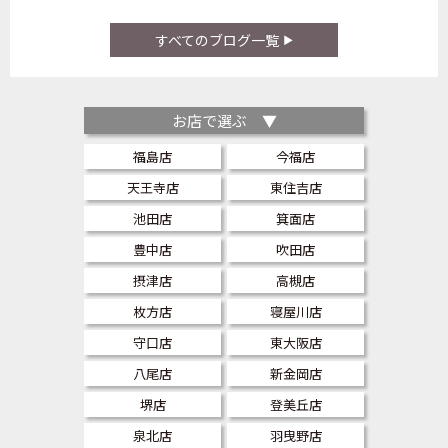
すべてのブログ一覧
お店で選ぶ ▼
福島店
今福店
天王寺店
東住吉店
池田店
箕面店
豊中店
吹田店
摂津店
高槻店
枚方店
寝屋川店
守口店
東大阪店
八尾店
新金岡店
堺店
登美丘店
泉北店
羽曳野店