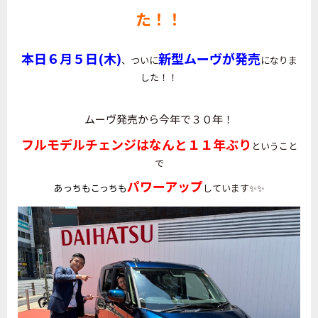
た！！
本日６月５日(木)
新型ムーヴが発売
、
ついに
になりま
した！！
ムーヴ発売から今年で３０年！
フルモデルチェンジ
は
なんと１１年ぶり
ということ
で
パワーアップ
あっちもこっちも
しています✨✨