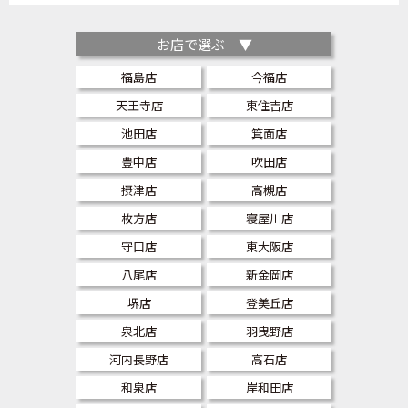
お店で選ぶ ▼
福島店
今福店
天王寺店
東住吉店
池田店
箕面店
豊中店
吹田店
摂津店
高槻店
枚方店
寝屋川店
守口店
東大阪店
八尾店
新金岡店
堺店
登美丘店
泉北店
羽曳野店
河内長野店
高石店
和泉店
岸和田店