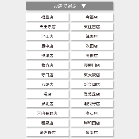
お店で選ぶ ▼
福島店
今福店
天王寺店
東住吉店
池田店
箕面店
豊中店
吹田店
摂津店
高槻店
枚方店
寝屋川店
守口店
東大阪店
八尾店
新金岡店
堺店
登美丘店
泉北店
羽曳野店
河内長野店
高石店
和泉店
岸和田店
泉佐野店
泉南店