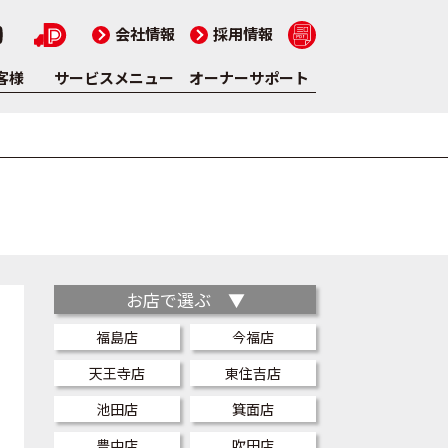
会社情報
採用情報
客様
サービスメニュー
オーナーサポート
お店で選ぶ ▼
福島店
今福店
天王寺店
東住吉店
池田店
箕面店
豊中店
吹田店