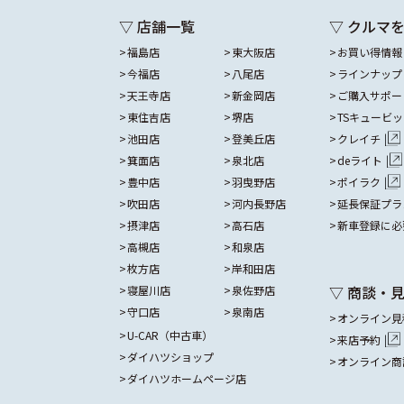
▽ 店舗一覧
▽ クルマ
福島店
東大阪店
お買い得情報
今福店
八尾店
ラインナップ
天王寺店
新金岡店
ご購入サポー
東住吉店
堺店
TSキュービ
池田店
登美丘店
クレイチ
箕面店
泉北店
deライト
豊中店
羽曳野店
ポイラク
吹田店
河内長野店
延長保証プラ
摂津店
高石店
新車登録に必
高槻店
和泉店
枚方店
岸和田店
▽ 商談・
寝屋川店
泉佐野店
守口店
泉南店
オンライン見
U-CAR（中古車）
来店予約
ダイハツショップ
オンライン商
ダイハツホームページ店