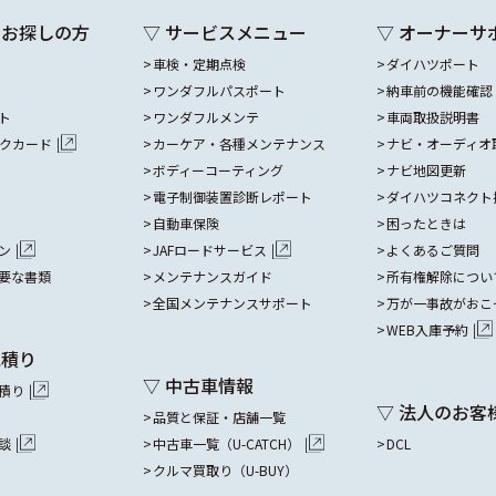
をお探しの方
▽ サービスメニュー
▽ オーナーサ
車検・定期点検
ダイハツポート
ワンダフルパスポート
納車前の機能確認
ト
ワンダフルメンテ
車両取扱説明書
ックカード
カーケア・各種メンテナンス
ナビ・オーディオ
ボディーコーティング
ナビ地図更新
電子制御装置診断レポート
ダイハツコネクト
自動車保険
困ったときは
ン
JAFロードサービス
よくあるご質問
要な書類
メンテナンスガイド
所有権解除につい
全国メンテナンスサポート
万が一事故がおこ
WEB入庫予約
見積り
▽ 中古車情報
積り
▽ 法人のお客
品質と保証・店舗一覧
談
中古車一覧（U-CATCH）
DCL
クルマ買取り（U-BUY）