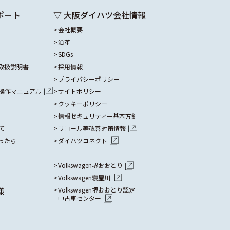
ポート
▽ 大阪ダイハツ会社情報
会社概要
沿革
SDGs
取扱説明書
採用情報
プライバシーポリシー
操作マニュアル
サイトポリシー
クッキーポリシー
情報セキュリティー基本方針
て
リコール等改善対策情報
ったら
ダイハツコネクト
Volkswagen堺おおとり
Volkswagen寝屋川
様
Volkswagen堺おおとり認定
中古車センター