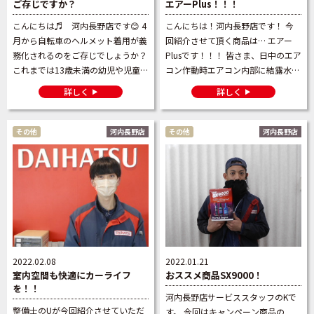
ご存じですか？
エアーPlus！！！
こんにちは♬ 河内長野店です😊 4
こんにちは！河内長野店です！ 今
月から自転車のヘルメット着用が義
回紹介させて頂く商品は… エアー
務化されるのをご存じでしょうか？
Plusです！！！ 皆さま、日中のエア
これまでは13歳未満の幼児や児童の
コン作動時エアコン内部に結露水が
いる保護者に対して、自転車ヘルメ
発生するのはご存じでしょうか！？
詳しく
詳しく
ットを着用させるよう努力義務があ
それが原因で空気中の細菌やカビが
りましたが、改正後は自 […]
発生しやすくなります […]
その他
河内長野店
その他
河内長野店
2022.02.08
2022.01.21
室内空間も快適にカーライフ
おススメ商品SX9000！
を！！
河内長野店サービススタッフのKで
整備士のUが今回紹介させていただ
す。 今回はキャンペーン商品の