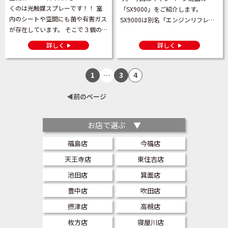
くのは光触媒スプレーです！！ 室
「SX9000」をご紹介します。
内のシートや空間にも菌や有害ガス
SX9000は別名「エンジンリフレッ
が存在しています。 そこで３個の特
シュパック」とも呼ばれています。
徴をもった光触媒をオススメ致しま
この商品の中には３種類のエンジン
詳しく
詳しく
す！ 光触媒スプレーの特徴 ①消
添加剤が入っています。 […]
臭、防臭効果 タバコや体臭 […]
1
…
3
4
◀︎前のページ
お店で選ぶ ▼
福島店
今福店
天王寺店
東住吉店
池田店
箕面店
豊中店
吹田店
摂津店
高槻店
枚方店
寝屋川店