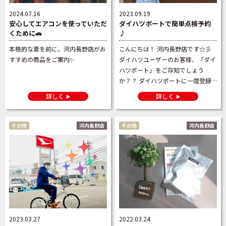
2024.07.16
2023.09.19
安心してエアコンを使っていただ
ダイハツポートで簡単点検予約
くために🚗
♪
本格的な夏を前に、河内長野店がお
こんにちは！ 河内長野店です☆彡
すすめの商品をご案内✨
ダイハツユーザーのお客様、「ダイ
ハツポート」をご存知でしょう
か？？ ダイハツポートに一度登録
して頂くと、車検や点検のご入庫の
詳しく
詳しく
予約がスマホでカンタンにできるん
です！ お店の定休日や営業時間 […]
その他
河内長野店
その他
河内長野店
2023.03.27
2022.03.24