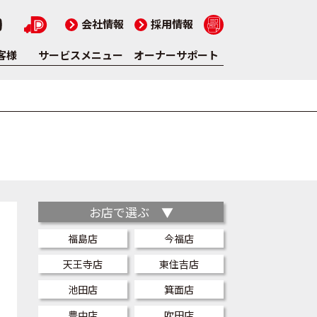
会社情報
採用情報
客様
サービスメニュー
オーナーサポート
お店で選ぶ ▼
福島店
今福店
天王寺店
東住吉店
池田店
箕面店
豊中店
吹田店