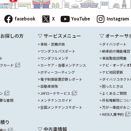
facebook
X
YouTube
Instagram
をお探しの方
▽ サービスメニュー
▽ オーナーサ
車検・定期点検
ダイハツポート
ワンダフルパスポート
納車前の機能確認
ト
ワンダフルメンテ
車両取扱説明書
ックカード
カーケア・各種メンテナンス
ナビ・オーディオ
ボディーコーティング
ナビ地図更新
電子制御装置診断レポート
ダイハツコネクト
自動車保険
困ったときは
ン
JAFロードサービス
よくあるご質問
要な書類
メンテナンスガイド
所有権解除につい
全国メンテナンスサポート
万が一事故がおこ
WEB入庫予約
見積り
▽ 中古車情報
積り