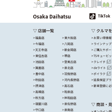
Osaka Daihatsu
TikTok
▽ 店舗一覧
▽ クルマ
福島店
東大阪店
お買い得情報
今福店
八尾店
ラインナップ
天王寺店
新金岡店
ご購入サポー
東住吉店
堺店
TSキュービ
池田店
登美丘店
クレイチ
箕面店
泉北店
deライト
豊中店
羽曳野店
ポイラク
吹田店
河内長野店
延長保証プラ
摂津店
高石店
新車登録に必
高槻店
和泉店
枚方店
岸和田店
▽ 商談・
寝屋川店
泉佐野店
守口店
泉南店
オンライン見