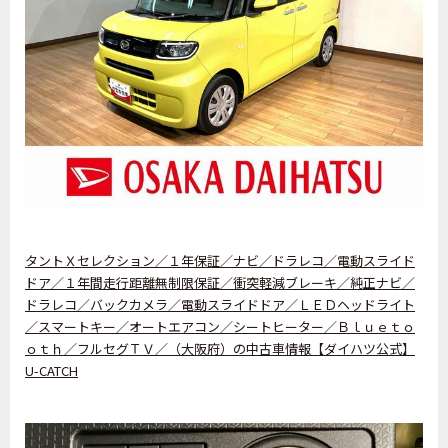
タントＸセレクション／１年保証／ナビ／ドラレコ／電動スライド
ドア／１年間走行距離無制限保証／衝突軽減ブレーキ／純正ナビ／
ドラレコ／バックカメラ／電動スライドドア／ＬＥＤヘッドライト
／スマートキー／オートエアコン／シートヒーター／Ｂｌｕｅｔｏ
ｏｔｈ／フルセグＴＶ／（大阪府）の中古車情報【ダイハツ公式】
U-CATCH