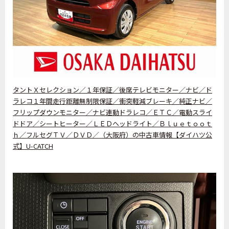
タントＸセレクション／１年保証／後席テレビモニター／ナビ／ド
ラレコ１年間走行距離無制限保証／衝突軽減ブレーキ／純正ナビ／
フリップダウンモニター／ナビ連動ドラレコ／ＥＴＣ／電動スライ
ドドア／シートヒーター／ＬＥＤヘッドライト／Ｂｌｕｅｔｏｏｔ
ｈ／フルセグＴＶ／ＤＶＤ／（大阪府）の中古車情報【ダイハツ公
式】U-CATCH