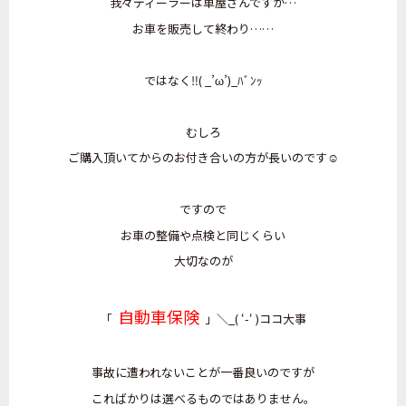
我々ディーラーは車屋さんですが…
お車を販売して終わり……
ではなく‼️( _’ω’)_ﾊﾞﾝｯ
むしろ
ご購入頂いてからのお付き合いの方が長いのです☺️
ですので
お車の整備や点検と同じくらい
大切なのが
自動車保険
「
」＼_( ‘-‘ )ココ大事
事故に遭われないことが一番良いのですが
こればかりは選べるものではありません。