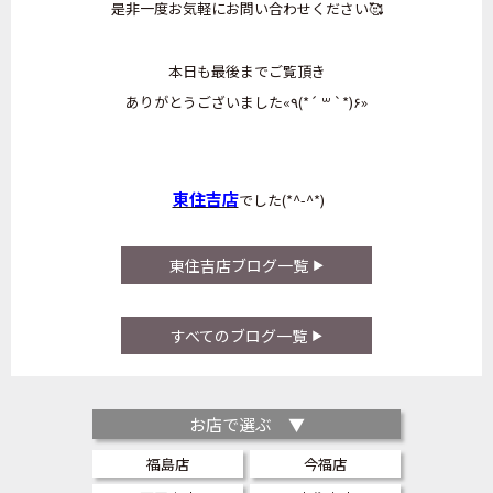
是非一度お気軽にお問い合わせください🥰
本日も最後までご覧頂き
ありがとうございました«٩(*´ ꒳ `*)۶»
東住吉店
でした(*^-^*)
東住吉店ブログ一覧
すべてのブログ一覧
お店で選ぶ ▼
福島店
今福店