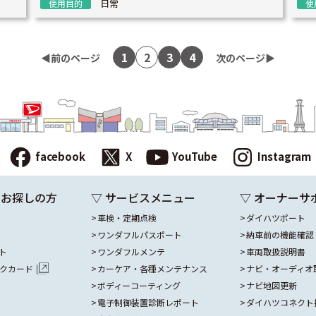
日常
使用目的
使
1
2
3
4
◀︎前のページ
次のページ▶︎
facebook
X
YouTube
Instagram
をお探しの方
▽ サービスメニュー
▽ オーナーサ
車検・定期点検
ダイハツポート
ワンダフルパスポート
納車前の機能確認
ト
ワンダフルメンテ
車両取扱説明書
ックカード
カーケア・各種メンテナンス
ナビ・オーディオ
ボディーコーティング
ナビ地図更新
電子制御装置診断レポート
ダイハツコネクト