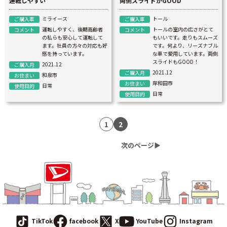
運転しやすい
両側スライドがGOOD
ミライース
トール
ご購入車
ご購入車
運転しやすく、後期高齢者
トールの室内の広さがとて
コメント
コメント
の私らも安心して運転して
もいいです。走りもスムーズ
ます。社員の方々の対応も好
です。何より、リーズナブル
感を持っています。
な車で愛用しています。両側
スライドもGOOD！
2021.12
ご購入月
2021.12
ご購入月
和泉市
お住まい
岸和田市
お住まい
日常
使用目的
日常
使用目的
1
2
次のページ▶︎
TikTok
facebook
X
YouTube
Instagram