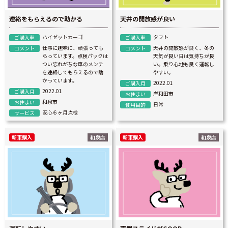
連絡をもらえるので助かる
天井の開放感が良い
ハイゼットカーゴ
タフト
ご購入車
ご購入車
仕事に趣味に、頑張っても
天井の開放感が良く、冬の
コメント
コメント
らっています。点検パックは
天気が良い日は気持ちが良
つい忘れがちな車のメンテ
い。乗り心地も良く運転し
を連絡してもらえるので助
やすい。
かっています。
2022.01
ご購入月
2022.01
ご購入月
岸和田市
お住まい
和泉市
お住まい
日常
使用目的
安心６ヶ月点検
サービス
新車購入
和泉店
新車購入
和泉店