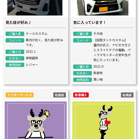
見た目が好み♪
気に入っています！
トールカスタム
その他
ご購入車
ご購入車
車内が広く、見た目が好み
【旧型タントカスタム】
コメント
コメント
です。
室内の広さ、ナビの大きさ
とスライドドアの電動、パ
2021.1
ご購入月
ノラマモニターの安全性が
岸和田市
お住まい
気に入っています。
レジャー
使用目的
2021.9
ご購入月
和泉市
お住まい
買い物
使用目的
アフターサービス
和泉店
新車購入
和泉店