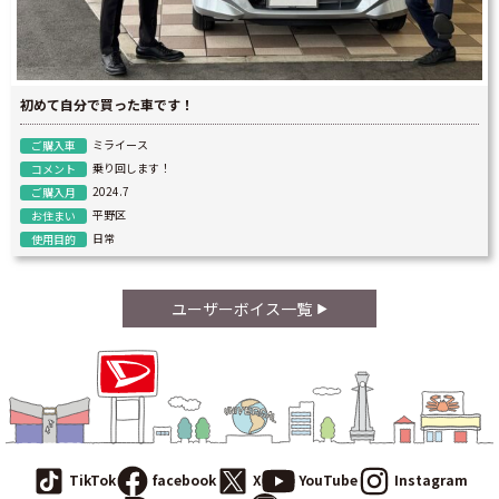
初めて自分で買った車です！
ミライース
ご購入車
乗り回します！
コメント
2024.7
ご購入月
平野区
お住まい
日常
使用目的
ユーザーボイス一覧
TikTok
facebook
X
YouTube
Instagram