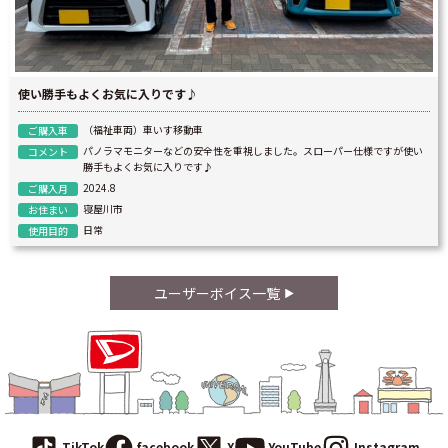
使い勝手もよくお気に入りです♪
（福祉車両）車いす移動車
ご購入車
パノラマモニターなどの安全性を重視しました。スローパー仕様ですが使い
コメント
勝手もよくお気に入りです♪
2024.8
ご購入月
寝屋川市
お住まい
日常
使用目的
ユーザーボイス一覧
TikTok
facebook
X
YouTube
Instagram