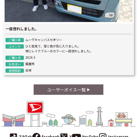
一目惚れしました。
ムーヴキャンバスセオリー
ご購入車
ひと目見て、型と色が気に入りました。
コメント
特にレイクブルーのカラーに一目惚れしました。
2024.5
ご購入月
箕面市
お住まい
日常
使用目的
ユーザーボイス一覧
TikTok
facebook
X
YouTube
Instagram