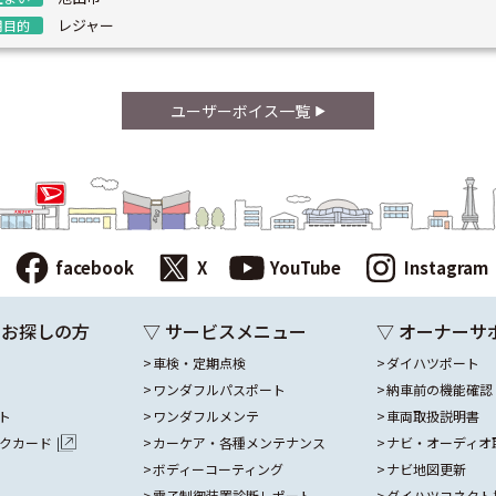
レジャー
用目的
ユーザーボイス一覧
facebook
X
YouTube
Instagram
をお探しの方
▽ サービスメニュー
▽ オーナーサ
車検・定期点検
ダイハツポート
ワンダフルパスポート
納車前の機能確認
ト
ワンダフルメンテ
車両取扱説明書
ックカード
カーケア・各種メンテナンス
ナビ・オーディオ
ボディーコーティング
ナビ地図更新
電子制御装置診断レポート
ダイハツコネクト