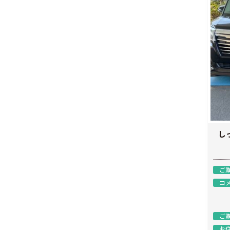
し
ご
コ
ご
お