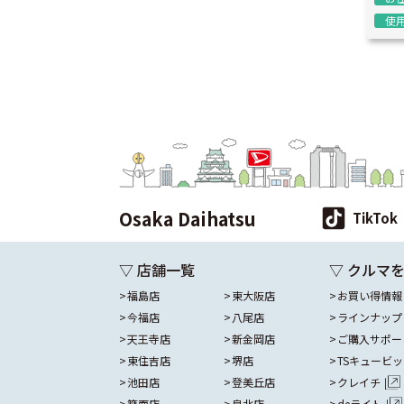
使
Osaka Daihatsu
TikTok
▽ 店舗一覧
▽ クルマ
福島店
東大阪店
お買い得情報
今福店
八尾店
ラインナップ
天王寺店
新金岡店
ご購入サポー
東住吉店
堺店
TSキュービ
池田店
登美丘店
クレイチ
箕面店
泉北店
deライト