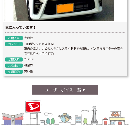
気に入っています！
その他
ご購入車
【旧型タントカスタム】
コメント
室内の広さ、ナビの大きさとスライドドアの電動、パノラマモニターの安全
性が気に入っています。
2021.9
ご購入月
和泉市
お住まい
買い物
使用目的
ユーザーボイス一覧