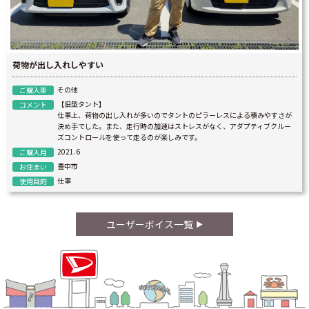
荷物が出し入れしやすい
その他
ご購入車
【旧型タント】
コメント
仕事上、荷物の出し入れが多いのでタントのピラーレスによる積みやすさが
決め手でした。また、走行時の加速はストレスがなく、アダプティブクルー
ズコントロールを使って走るのが楽しみです。
2021.6
ご購入月
豊中市
お住まい
仕事
使用目的
ユーザーボイス一覧