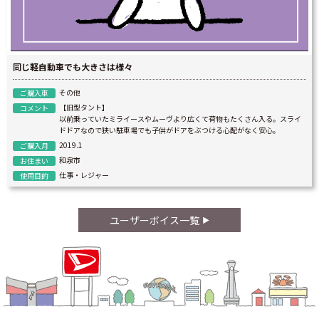
同じ軽自動車でも大きさは様々
その他
ご購入車
【旧型タント】
コメント
以前乗っていたミライースやムーヴより広くて荷物もたくさん入る。スライ
ドドアなので狭い駐車場でも子供がドアをぶつける心配がなく安心。
2019.1
ご購入月
和泉市
お住まい
仕事・レジャー
使用目的
ユーザーボイス一覧