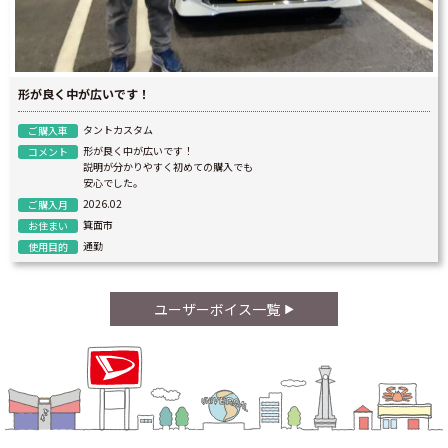
形が良く中が広いです！
タントカスタム
ご購入車
形が良く中が広いです！
コメント
説明が分かりやすく初めての購入でも
安心でした。
2026.02
ご購入月
箕面市
お住まい
通勤
使用目的
ユーザーボイス一覧