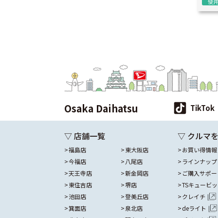
使
Osaka Daihatsu
TikTok
▽ 店舗一覧
▽ クルマ
福島店
東大阪店
お買い得情報
今福店
八尾店
ラインナップ
天王寺店
新金岡店
ご購入サポー
東住吉店
堺店
TSキュービ
池田店
登美丘店
クレイチ
箕面店
泉北店
deライト