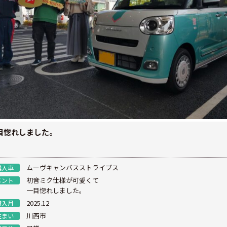
目惚れしました。
ムーヴキャンバスストライプス
購入車
初音ミク仕様が可愛くて
メント
一目惚れしました。
2025.12
購入月
川西市
住まい