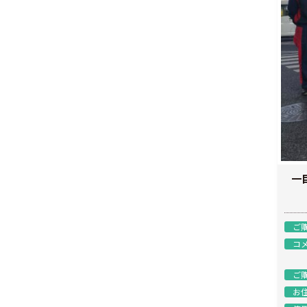
一
ご
コ
ご
お