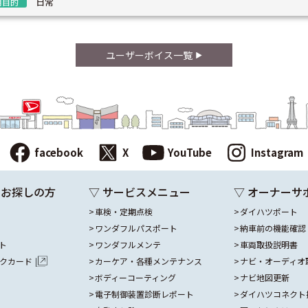
日常
用目的
ユーザーボイス一覧
facebook
X
YouTube
Instagram
をお探しの方
▽ サービスメニュー
▽ オーナーサ
車検・定期点検
ダイハツポート
ワンダフルパスポート
納車前の機能確認
ト
ワンダフルメンテ
車両取扱説明書
ックカード
カーケア・各種メンテナンス
ナビ・オーディオ
ボディーコーティング
ナビ地図更新
電子制御装置診断レポート
ダイハツコネクト