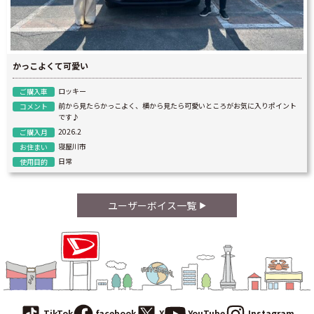
かっこよくて可愛い
ロッキー
ご購入車
前から見たらかっこよく、横から見たら可愛いところがお気に入りポイント
コメント
です♪
2026.2
ご購入月
寝屋川市
お住まい
日常
使用目的
ユーザーボイス一覧
TikTok
facebook
X
YouTube
Instagram