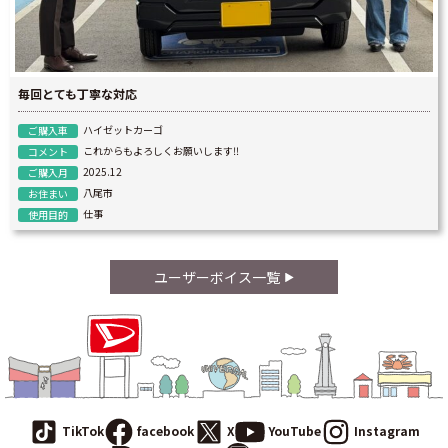
毎回とても丁寧な対応
ハイゼットカーゴ
ご購入車
これからもよろしくお願いします‼
コメント
2025.12
ご購入月
八尾市
お住まい
仕事
使用目的
ユーザーボイス一覧
TikTok
facebook
X
YouTube
Instagram