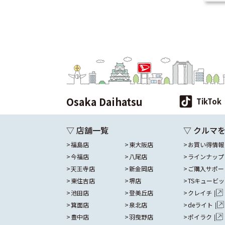
Osaka Daihatsu
TikTok
▽ 店舗一覧
▽ クルマ
福島店
東大阪店
お買い得情報
今福店
八尾店
ラインナップ
天王寺店
新金岡店
ご購入サポー
東住吉店
堺店
TSキュービ
池田店
登美丘店
クレイチ
箕面店
泉北店
deライト
豊中店
羽曳野店
ポイラク