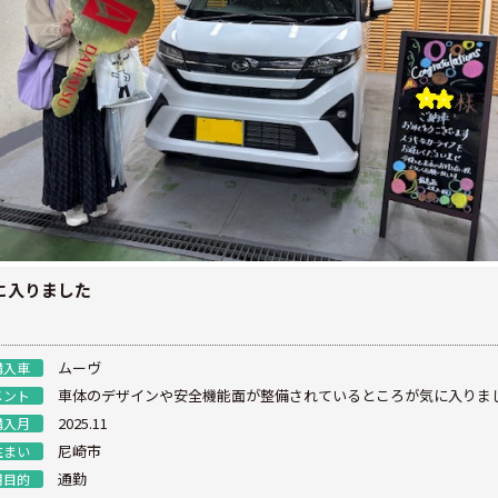
に入りました
ムーヴ
購入車
車体のデザインや安全機能面が整備されているところが気に入りま
メント
2025.11
購入月
尼崎市
住まい
通勤
用目的