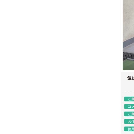
気
ご
コ
ご
お
使