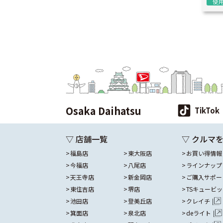
使
Osaka Daihatsu
TikTok
▽ 店舗一覧
▽ クルマ
福島店
東大阪店
お買い得情報
今福店
八尾店
ラインナップ
天王寺店
新金岡店
ご購入サポー
東住吉店
堺店
TSキュービ
池田店
登美丘店
クレイチ
箕面店
泉北店
deライト