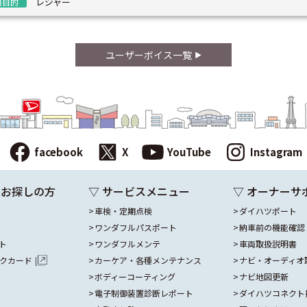
レジャー
用目的
ユーザーボイス一覧
facebook
X
YouTube
Instagram
をお探しの方
▽ サービスメニュー
▽ オーナーサ
車検・定期点検
ダイハツポート
ワンダフルパスポート
納車前の機能確認
ト
ワンダフルメンテ
車両取扱説明書
ックカード
カーケア・各種メンテナンス
ナビ・オーディオ
ボディーコーティング
ナビ地図更新
電子制御装置診断レポート
ダイハツコネクト