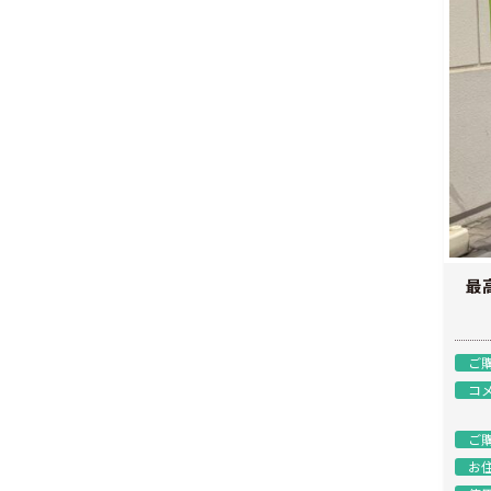
最
ご
コ
ご
お