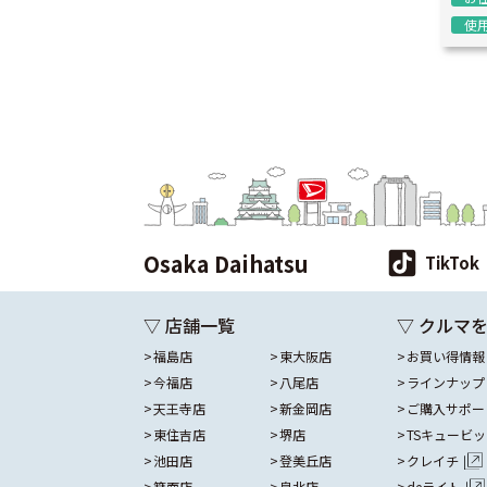
使
Osaka Daihatsu
TikTok
▽ 店舗一覧
▽ クルマ
福島店
東大阪店
お買い得情報
今福店
八尾店
ラインナップ
天王寺店
新金岡店
ご購入サポー
東住吉店
堺店
TSキュービ
池田店
登美丘店
クレイチ
箕面店
泉北店
deライト