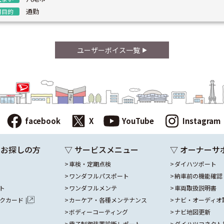
通勤
用目的
ユーザーボイス一覧
facebook
X
YouTube
Instagram
をお探しの方
▽ サービスメニュー
▽ オーナーサ
車検・定期点検
ダイハツポート
ワンダフルパスポート
納車前の機能確認
ト
ワンダフルメンテ
車両取扱説明書
ックカード
カーケア・各種メンテナンス
ナビ・オーディオ
ボディーコーティング
ナビ地図更新
電子制御装置診断レポート
ダイハツコネクト