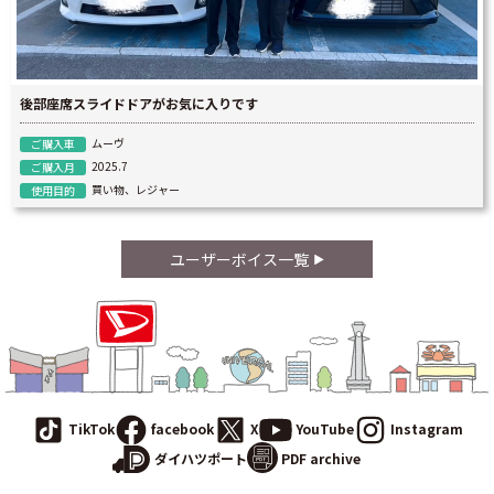
後部座席スライドドアがお気に入りです
ムーヴ
ご購入車
2025.7
ご購入月
買い物、レジャー
使用目的
ユーザーボイス一覧
TikTok
facebook
X
YouTube
Instagram
PDF archive
ダイハツポート