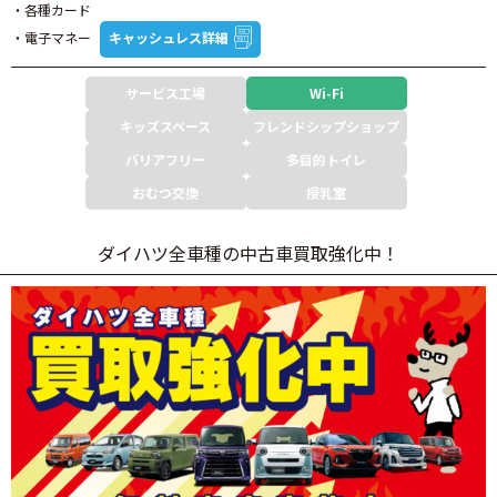
・各種カード
・電子マネー
キャッシュレス詳細
サービス工場
Wi-Fi
キッズスペース
フレンドシップショップ
バリアフリー
多目的トイレ
おむつ交換
授乳室
ダイハツ全車種の中古車買取強化中！