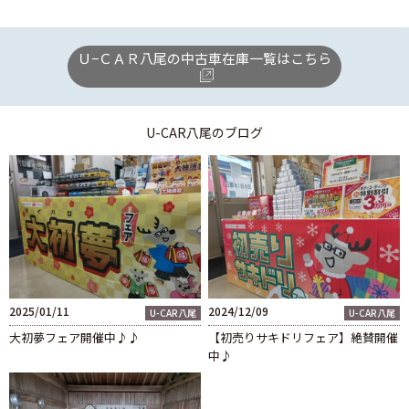
Ｕ−ＣＡＲ八尾の中古車在庫一覧はこちら
U-CAR八尾
のブログ
2025/01/11
2024/12/09
U-CAR八尾
U-CAR八尾
大初夢フェア開催中♪♪
【初売りサキドリフェア】絶賛開催
中♪