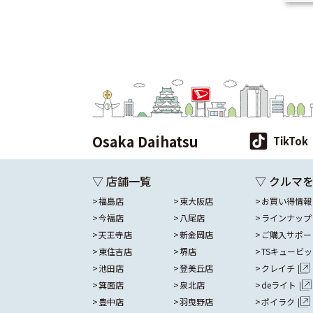
Osaka Daihatsu
TikTok
▽ 店舗一覧
▽ クルマ
福島店
東大阪店
お買い得情報
今福店
八尾店
ラインナップ
天王寺店
新金岡店
ご購入サポー
東住吉店
堺店
TSキュービ
池田店
登美丘店
クレイチ
箕面店
泉北店
deライト
豊中店
羽曳野店
ポイラク