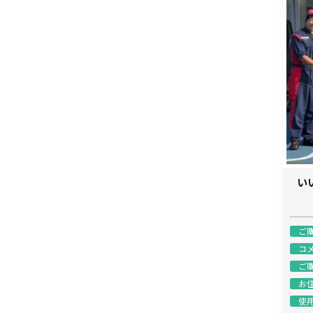
い
ご
コ
ご
お
使