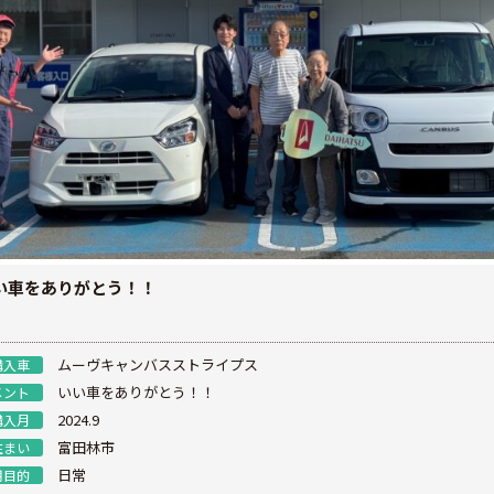
い車をありがとう！！
ムーヴキャンバスストライプス
購入車
いい車をありがとう！！
メント
2024.9
購入月
富田林市
住まい
日常
用目的