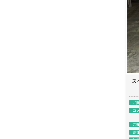
ス
ご
コ
ご
お