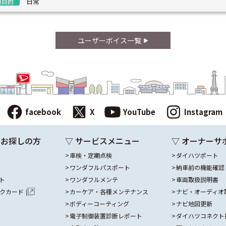
日常
用目的
ユーザーボイス一覧
facebook
X
YouTube
Instagram
をお探しの方
▽ サービスメニュー
▽ オーナーサ
車検・定期点検
ダイハツポート
ワンダフルパスポート
納車前の機能確認
ト
ワンダフルメンテ
車両取扱説明書
ックカード
カーケア・各種メンテナンス
ナビ・オーディオ
ボディーコーティング
ナビ地図更新
電子制御装置診断レポート
ダイハツコネクト