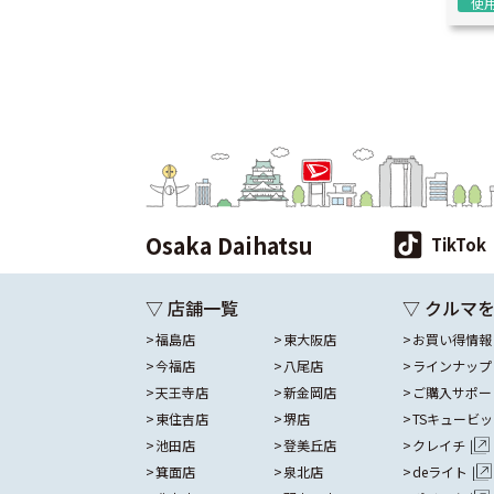
使
Osaka Daihatsu
TikTok
▽ 店舗一覧
▽ クルマ
福島店
東大阪店
お買い得情報
今福店
八尾店
ラインナップ
天王寺店
新金岡店
ご購入サポー
東住吉店
堺店
TSキュービ
池田店
登美丘店
クレイチ
箕面店
泉北店
deライト