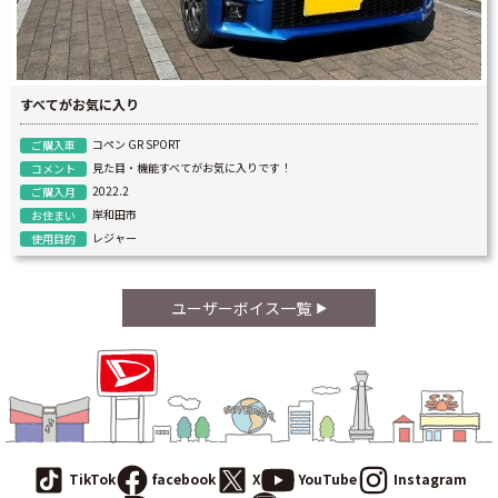
すべてがお気に入り
コペン GR SPORT
ご購入車
見た目・機能すべてがお気に入りです！
コメント
2022.2
ご購入月
岸和田市
お住まい
レジャー
使用目的
ユーザーボイス一覧
TikTok
facebook
X
YouTube
Instagram