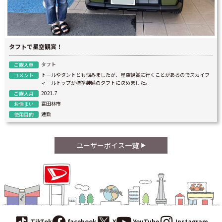
タフトで星空観賞！
タフト
ご購入車
トールやタントとも悩みましたが、星空観賞に行くことがあるのでスカイフ
コメント
ィールトップが標準装備のタフトに決めました。
2021.7
ご購入月
富田林市
お住まい
通勤
使用目的
ユーザーボイス一覧
TikTok
facebook
X
YouTube
Instagram