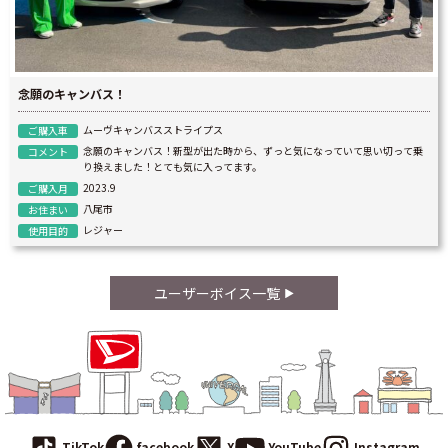
念願のキャンバス！
ムーヴキャンバスストライプス
ご購入車
念願のキャンバス！新型が出た時から、ずっと気になっていて思い切って乗
コメント
り換えました！とても気に入ってます。
2023.9
ご購入月
八尾市
お住まい
レジャー
使用目的
ユーザーボイス一覧
TikTok
facebook
X
YouTube
Instagram