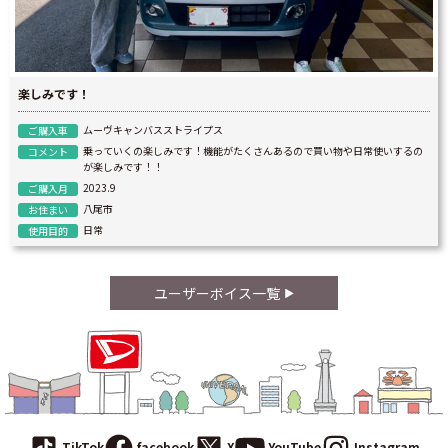
楽しみです！
ムーヴキャンバスストライプス
ご購入車
乗っていくの楽しみです！機能がたくさんあるので買い物や日常使いするの
コメント
が楽しみです！！
2023.9
ご購入月
八尾市
お住まい
日常
使用目的
ユーザーボイス一覧
TikTok
facebook
X
YouTube
Instagram