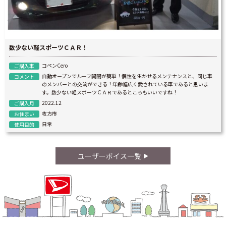
数少ない軽スポーツＣＡＲ！
コペンCero
ご購入車
自動オープンでルーフ開閉が簡単！個性を生かせるメンテナンスと、同じ車
コメント
のメンバーとの交流ができる！年齢幅広く愛されている車であると思いま
す。数少ない軽スポーツＣＡＲであるところもいいですね！
2022.12
ご購入月
枚方市
お住まい
日常
使用目的
ユーザーボイス一覧